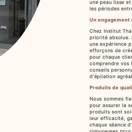
une peau lisse et
les périodes entr
Un engagement en
Chez Institut Tha
priorité absolue.
une expérience p
efforçons de cré
pour chaque clie
comprendre vos b
conseils personn
d'épilation agréa
Produits de qual
Nous sommes fier
pour assurer la s
produits sont so
leur efficacité, 
chaque séance d'
rigoureuses pour 