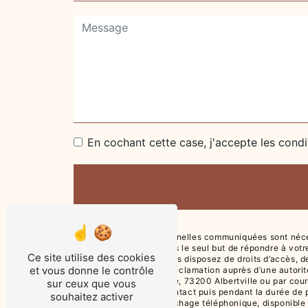
En cochant cette case, j'accepte les condi
** Les données personnelles communiquées sont nécessa
ses sous-traitants dans le seul but de répondre à vot
Ce site utilise des cookies
73200 Albertville . Vous disposez de droits d’accès, de
et vous donne le contrôle
droit d’introduire une réclamation auprès d’une autori
l'adresse 6 Pl. Grenette, 73200 Albertville ou par cou
sur ceux que vous
période de prise de contact puis pendant la durée de pr
souhaitez activer
d'opposition au démarchage téléphonique, disponible