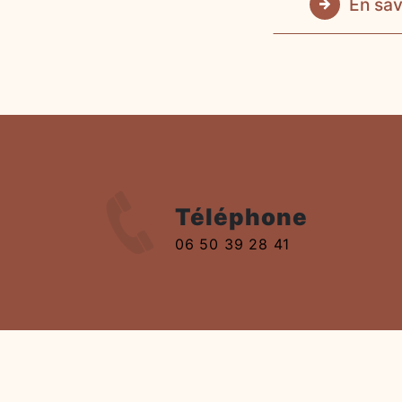
En sav
Téléphone
06 50 39 28 41