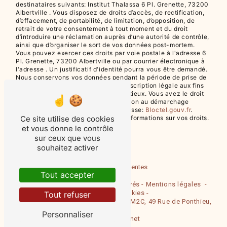
destinataires suivants: Institut Thalassa 6 Pl. Grenette, 73200
Albertville . Vous disposez de droits d’accès, de rectification,
d’effacement, de portabilité, de limitation, d’opposition, de
retrait de votre consentement à tout moment et du droit
d’introduire une réclamation auprès d’une autorité de contrôle,
ainsi que d’organiser le sort de vos données post-mortem.
Vous pouvez exercer ces droits par voie postale à l'adresse 6
Pl. Grenette, 73200 Albertville ou par courrier électronique à
l'adresse . Un justificatif d'identité pourra vous être demandé.
Nous conservons vos données pendant la période de prise de
contact puis pendant la durée de prescription légale aux fins
probatoires et de gestion des contentieux. Vous avez le droit
de vous inscrire sur la liste d'opposition au démarchage
téléphonique, disponible à cette adresse:
Bloctel.gouv.fr
.
Ce site utilise des cookies
Consultez le site cnil.fr pour plus d’informations sur vos droits.
et vous donne le contrôle
sur ceux que vous
souhaitez activer
Recherches fréquentes
Tout accepter
©
Vistalid
- 2026 - Tous droits réservés -
Mentions légales
-
Gestion des cookies -
Tout refuser
Entreprise adhérente à la médiation CM2C, 49 Rue de Ponthieu,
75008 Paris,
Personnaliser
cm2c@cm2c.net