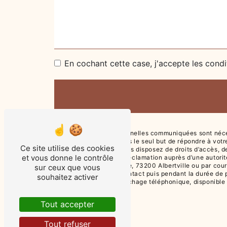
En cochant cette case, j'accepte les condi
** Les données personnelles communiquées sont nécessa
ses sous-traitants dans le seul but de répondre à vot
Ce site utilise des cookies
73200 Albertville . Vous disposez de droits d’accès, de
et vous donne le contrôle
droit d’introduire une réclamation auprès d’une autori
l'adresse 6 Pl. Grenette, 73200 Albertville ou par cou
sur ceux que vous
période de prise de contact puis pendant la durée de pr
souhaitez activer
d'opposition au démarchage téléphonique, disponible
Tout accepter
Tout refuser