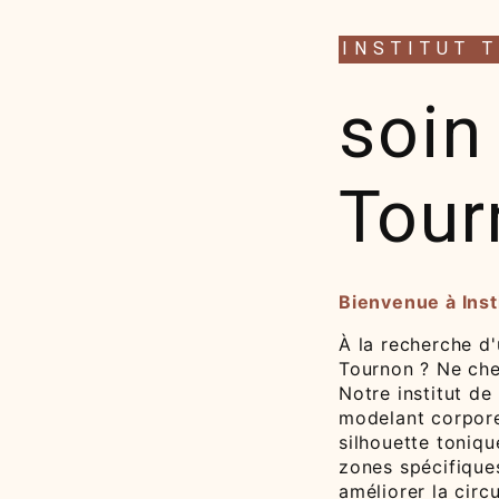
INSTITUT 
soin
Tour
Bienvenue à Inst
À la recherche d
Tournon ? Ne cher
Notre institut d
modelant corpore
silhouette toniqu
zones spécifiques
améliorer la circ