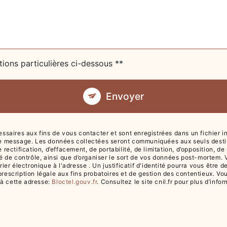
tions particulières ci-dessous **
Envoyer
ires aux fins de vous contacter et sont enregistrées dans un fichier info
re message. Les données collectées seront communiquées aux seuls destina
 rectification, d’effacement, de portabilité, de limitation, d’opposition, 
té de contrôle, ainsi que d’organiser le sort de vos données post-mortem.
rrier électronique à l'adresse . Un justificatif d'identité pourra vous ê
escription légale aux fins probatoires et de gestion des contentieux. Vous 
 à cette adresse:
Bloctel.gouv.fr
. Consultez le site cnil.fr pour plus d’info