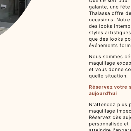
Que ce soit pour
galante, une fête
Thalassa offre d
occasions. Notre
des looks intemp
styles artistique
que des looks po
événements form
Nous sommes dédi
maquillage excep
et vous donne co
quelle situation.
Réservez votre 
aujourd'hui
N'attendez plus p
maquillage impec
Réservez dès auj
personnalisée et 
atteindre l'appar