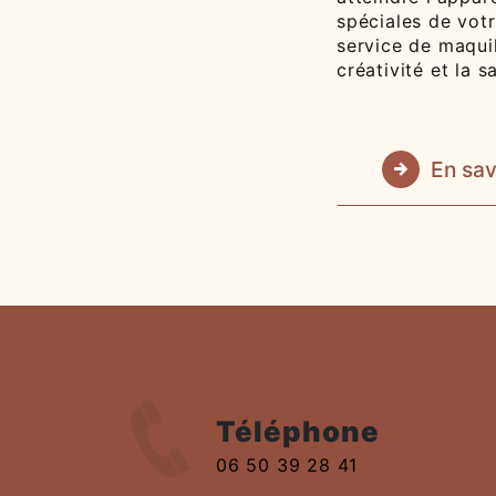
spéciales de vot
service de maquil
créativité et la s
En sav
Téléphone
06 50 39 28 41