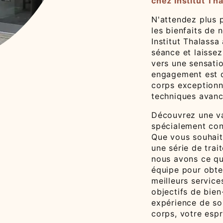
chez Institut Th
N'attendez plus 
les bienfaits de 
Institut Thalassa
séance et laisse
vers une sensatio
engagement est d
corps exceptionne
techniques avancé
Découvrez une va
spécialement con
Que vous souhait
une série de trai
nous avons ce qu'
équipe pour obten
meilleurs servic
objectifs de bien
expérience de soi
corps, votre espr